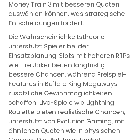
Money Train 3 mit besseren Quoten
auswählen können, was strategische
Entscheidungen fördert.
Die Wahrscheinlichkeitstheorie
unterstützt Spieler bei der
Einsatzplanung. Slots mit höheren RTPs
wie Fire Joker bieten langfristig
bessere Chancen, während Freispiel-
Features in Buffalo King Megaways
zusätzliche Gewinnmöglichkeiten
schaffen. Live-Spiele wie Lightning
Roulette bieten realistische Chancen,
unterstützt von Evolution Gaming, mit
ähnlichen Quoten wie in physischen