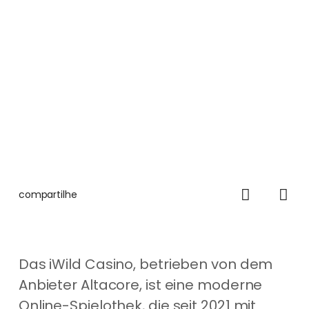
compartilhe
Das iWild Casino, betrieben von dem
Anbieter Altacore, ist eine moderne
Online-Spielothek, die seit 2021 mit