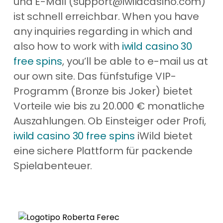
und E-Mail (support@iwildcasino.com)
ist schnell erreichbar. When you have
any inquiries regarding in which and
also how to work with
iwild casino 30
free spins
, you’ll be able to e-mail us at
our own site. Das fünfstufige VIP-
Programm (Bronze bis Joker) bietet
Vorteile wie bis zu 20.000 € monatliche
Auszahlungen. Ob Einsteiger oder Profi,
iwild casino 30 free spins
iWild bietet
eine sichere Plattform für packende
Spielabenteuer.