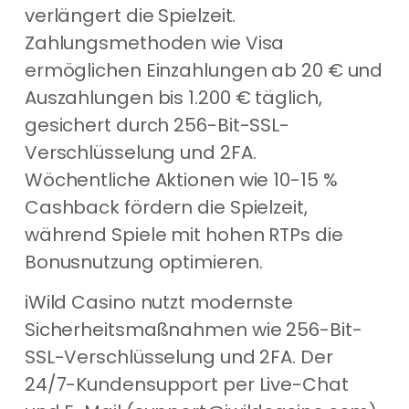
verlängert die Spielzeit.
Zahlungsmethoden wie Visa
ermöglichen Einzahlungen ab 20 € und
Auszahlungen bis 1.200 € täglich,
gesichert durch 256-Bit-SSL-
Verschlüsselung und 2FA.
Wöchentliche Aktionen wie 10-15 %
Cashback fördern die Spielzeit,
während Spiele mit hohen RTPs die
Bonusnutzung optimieren.
iWild Casino nutzt modernste
Sicherheitsmaßnahmen wie 256-Bit-
SSL-Verschlüsselung und 2FA. Der
24/7-Kundensupport per Live-Chat