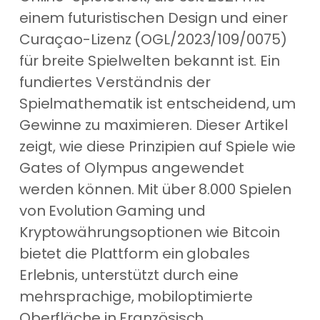
einem futuristischen Design und einer
Curaçao-Lizenz (OGL/2023/109/0075)
für breite Spielwelten bekannt ist. Ein
fundiertes Verständnis der
Spielmathematik ist entscheidend, um
Gewinne zu maximieren. Dieser Artikel
zeigt, wie diese Prinzipien auf Spiele wie
Gates of Olympus angewendet
werden können. Mit über 8.000 Spielen
von Evolution Gaming und
Kryptowährungsoptionen wie Bitcoin
bietet die Plattform ein globales
Erlebnis, unterstützt durch eine
mehrsprachige, mobiloptimierte
Oberfläche in Französisch.