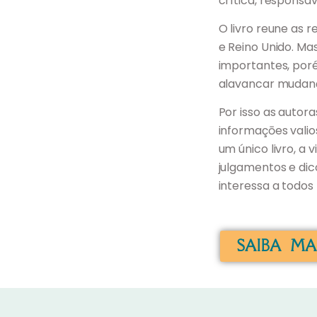
crítica, responsáv
O livro reune as r
e Reino Unido. Mas
importantes, por
alavancar mudan
Por isso as autor
informaçōes vali
um único livro, a
julgamentos e dic
interessa a todos 
SAIBA MA