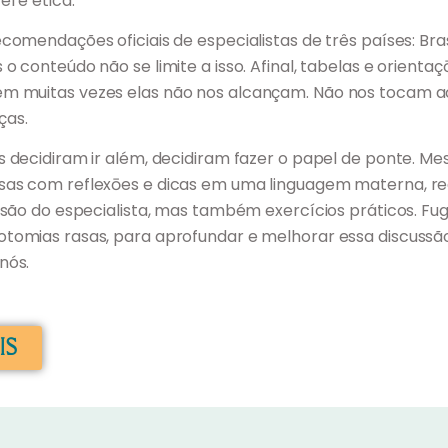
el e ética.
ecomendações oficiais de especialistas de três países: Bras
 o conteúdo não se limite a isso. Afinal, tabelas e orienta
ém muitas vezes elas não nos alcançam. Não nos tocam a
ças.
as decidiram ir além, decidiram fazer o papel de ponte. M
osas com reflexōes e dicas em uma linguagem materna, re
 visão do especialista, mas também exercícios práticos. Fu
otomias rasas, para aprofundar e melhorar essa discussã
nós.
IS