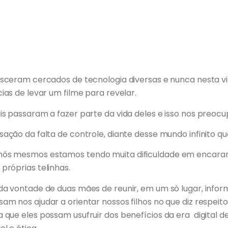
nasceram cercados de tecnologia diversas e nunca nesta 
cias de levar um filme para revelar.
ais passaram a fazer parte da vida deles e isso nos preocu
sação da falta de controle, diante desse mundo infinito que
ós mesmos estamos tendo muita dificuldade em encarar o 
próprias telinhas.
 da vontade de duas mães de reunir, em um só lugar, info
sam nos ajudar a orientar nossos filhos no que diz respeit
a que eles possam usufruir dos benefícios da era digital d