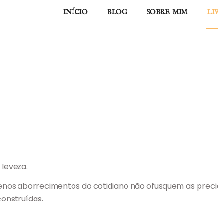
INÍCIO
BLOG
SOBRE MIM
LI
leveza.
enos aborrecimentos do cotidiano não ofusquem as prec
onstruídas.