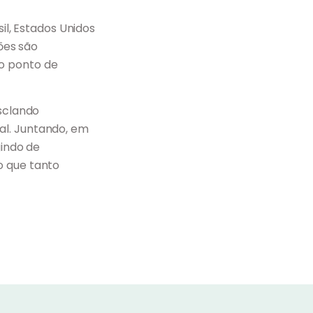
il, Estados Unidos
çōes são
o ponto de
esclando
al. Juntando, em
gindo de
o que tanto