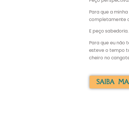
Peço perspectiva
Para que a minha
completamente da 
E peço sabedoria.
Para que eu não t
esteve o tempo to
cheiro no cangot
SAIBA MA