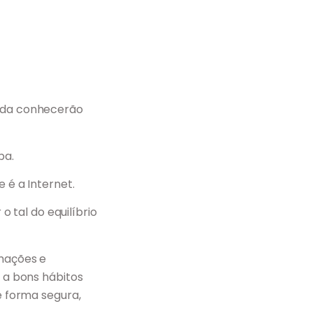
vida conhecerão
pa.
 é a Internet.
tal do equilíbrio
rmações e
o a bons hábitos
e forma segura,