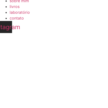
sobre mim
livros
laboratório
contato
stagram