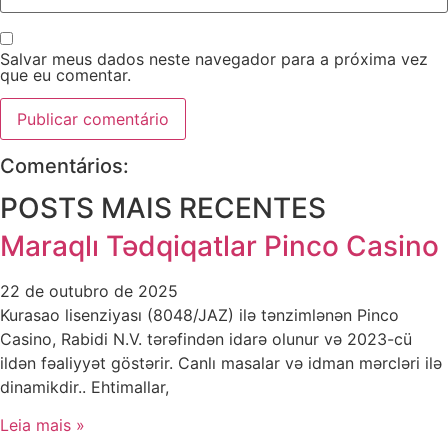
Salvar meus dados neste navegador para a próxima vez
que eu comentar.
Comentários:
POSTS MAIS RECENTES
Maraqlı Tədqiqatlar Pinco Casino
22 de outubro de 2025
Kurasao lisenziyası (8048/JAZ) ilə tənzimlənən Pinco
Casino, Rabidi N.V. tərəfindən idarə olunur və 2023-cü
ildən fəaliyyət göstərir. Canlı masalar və idman mərcləri ilə
dinamikdir.. Ehtimallar,
Leia mais »