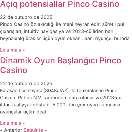
Açıq potensiallar Pinco Casino
22 de outubro de 2025
Pinco Casino öz axıcılığı ilə məni heyran edir: sürətli pul
çıxarışları, intuitiv naviqasiya və 2023-cü ildən bəri
beynəlxalq ürəklər üçün oyun okeanı. Sən, oyunçu, burada
Leia mais »
Dinamik Oyun Başlanğıcı Pinco
Casino
22 de outubro de 2025
Kurasao lisenziyası (8048/JAZ) ilə tənzimlənən Pinco
Casino, Rabidi N.V. tərəfindən idarə olunur və 2023-cü
ildən fəaliyyət göstərir. 5,000-dən çox oyun ilə müasir
oyunçular üçün ideal
Leia mais »
« Anterior
Seguinte »